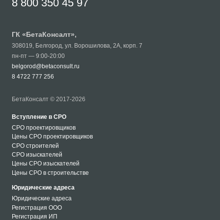
8 800 350 45 97
ГК «
БетаКонсалт
»,
308019
,
Белгород
,
ул. Ворошилова, 2А, корп. 7
пн-пт — 9:00-20:00
belgorod@betaconsult.ru
8 4722 777 256
БетаКонсалт © 2017-2026
Вступление в СРО
СРО проектировщиков
Цены СРО проектировщиков
СРО строителей
СРО изыскателей
Цены СРО изыскателей
Цены СРО в строительстве
Юридические адреса
Юридические адреса
Регистрация ООО
Регистрация ИП