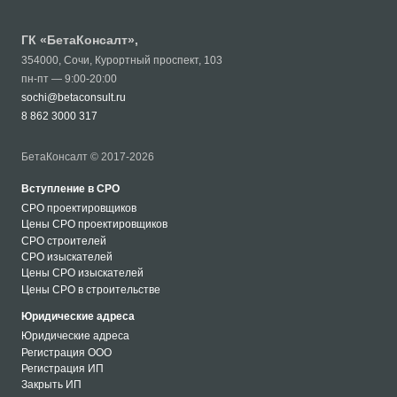
ГК «
БетаКонсалт
»,
354000
,
Сочи
,
Курортный проспект, 103
пн-пт — 9:00-20:00
sochi@betaconsult.ru
8 862 3000 317
БетаКонсалт © 2017-2026
Вступление в СРО
СРО проектировщиков
Цены СРО проектировщиков
СРО строителей
СРО изыскателей
Цены СРО изыскателей
Цены СРО в строительстве
Юридические адреса
Юридические адреса
Регистрация ООО
Регистрация ИП
Закрыть ИП