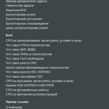
Аренда юридического адреса
Сменита юр адреса
Лицензии МЧС
Бухгалтерские услуги
Бухгалтерский аутсорсинг
Бухгалтерское сопровождение
Цены на бухгалтерские услуги
Блог
СРО на проектирование: как вступить, условия и цены
Что такое СРО в строительстве
Что такое ФИС ФРДО
Что такое ПИРы в строительстве
Что такое ГосСтройНадзор
Что такое реестр НРС
Центр оценки квалификации в строительстве
Что такое реестр НРС НОПРИЗ
Что такое сертификат ISO
СРО на изыскания: как вступить, условия и цены
Оценка НОК НОПРИЗ и НОСТРОЙ
СРО на футеровочные работы
СРО на монтаж металлоконструкций
СРО на кровельные работы
Прочие ссылки
СРО на монтаж металлоконструкций
О компании
СРО на футеровочные работы