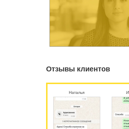
Строй Сервис Плюс
Отзывы клиентов
Наталья
И
Тверь
В