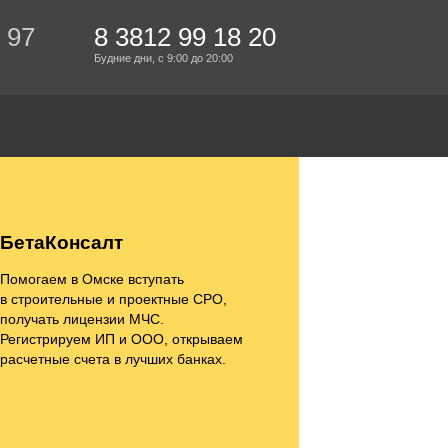
 97
8 3812 99 18 20
Будние дни,
с 9:00
до 20:00
БетаКонсалт
Помогаем в Омске вступать
в строительные и проектные СРО,
получать лицензии МЧС.
Регистрируем ИП и ООО, открываем
расчетные счета в лучших банках.