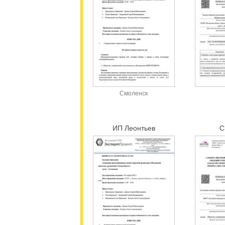
Смоленск
ИП Леонтьев
С