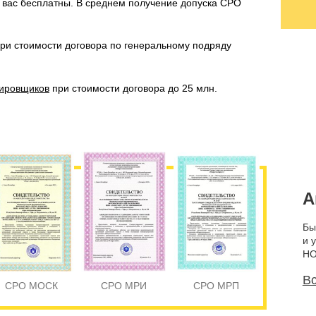
я вас бесплатны. В среднем получение допуска СРО
ри стоимости договора по генеральному подряду
ировщиков
при стоимости договора до 25 млн.
А
Бы
и 
НО
Вс
СРО МОСК
СРО МРИ
СРО МРП