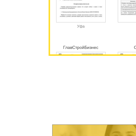
Уфа
ГлавСтройБизнес
Москва
Эл