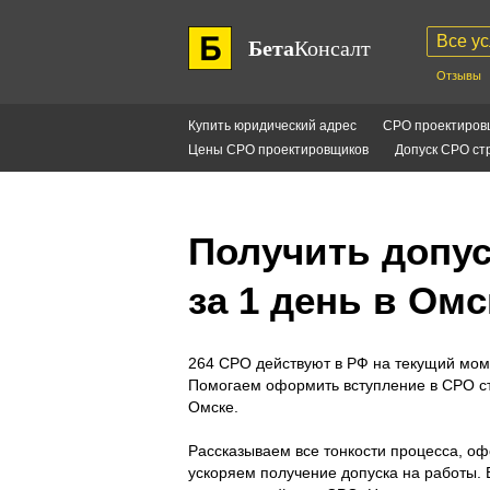
Все ус
Бета
Консалт
Отзывы
Купить юридический адрес
СРО проектиров
Цены СРО проектировщиков
Допуск СРО ст
Получить допу
за 1 день в Омс
264 СРО действуют в РФ на текущий моме
Помогаем оформить вступление в СРО с
Омске.
Рассказываем все тонкости процесса, о
ускоряем получение допуска на работы. 