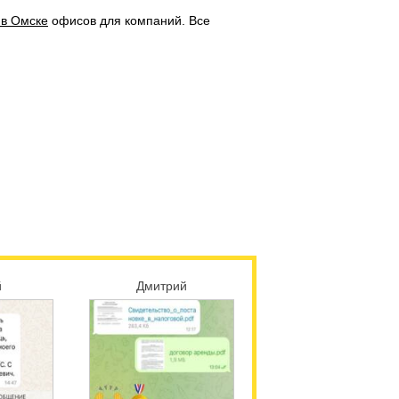
 в Омске
офисов для компаний. Все
ж-Д
ГазХолодТехнология
й
Дмитрий
город
Москва