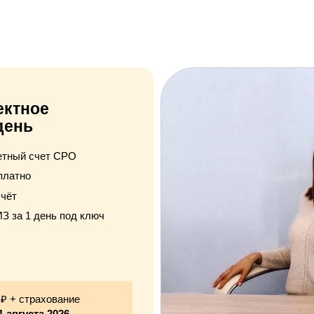
ектное
день
четный счет СРО
платно
чёт
З за 1 день под ключ
 ₽ + страхование
1 августа 2026