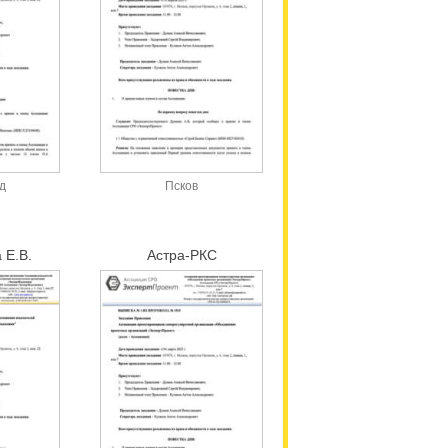
д
Псков
 Е.В.
Астра-РКС