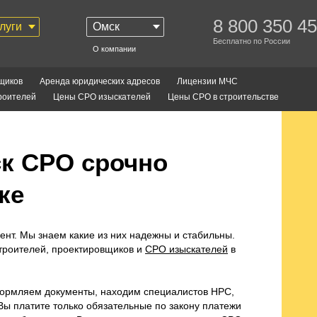
8 800 350 45
луги
Омск
Бесплатно по России
О компании
щиков
Аренда юридических адресов
Лицензии МЧС
роителей
Цены СРО изыскателей
Цены СРО в строительстве
ск СРО срочно
ке
нт. Мы знаем какие из них надежны и стабильны.
троителей, проектировщиков и
СРО изыскателей
в
формляем документы, находим специалистов НРС,
Вы платите только обязательные по закону платежи