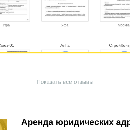
Уфа
Уфа
Москва
Союз-01
АлГа
СтройКонт
Показать все отзывы
Аренда юридических ад
ектросталь
Пермь
Пермь