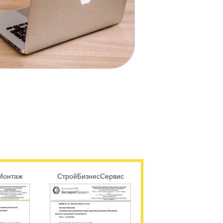
Монтаж
СтройБизнесСервис