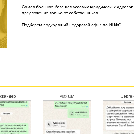
Самая большая база немассовых
юридических адресов
предложения только от собственников.
МКМ
ИП Аллахвердиев
Реммонта
Подберем подходящий недорогой офис по ИНФС.
скандер
Михаил
Серге
олгоград
Краснодар
Нижний Нов