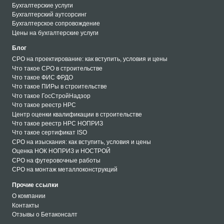
Бухгалтерские услуги
Бухгалтерский аутсорсинг
Бухгалтерское сопровождение
Цены на бухгалтерские услуги
Блог
СРО на проектирование: как вступить, условия и цены
Что такое СРО в строительстве
Что такое ФИС ФРДО
Что такое ПИРы в строительстве
Что такое ГосСтройНадзор
Что такое реестр НРС
Центр оценки квалификации в строительстве
Что такое реестр НРС НОПРИЗ
Что такое сертификат ISO
СРО на изыскания: как вступить, условия и цены
Оценка НОК НОПРИЗ и НОСТРОЙ
СРО на футеровочные работы
СРО на монтаж металлоконструкций
СРО на кровельные работы
Прочие ссылки
СРО на монтаж металлоконструкций
О компании
СРО на футеровочные работы
Контакты
СРО на земляные работы
Отзывы о Бетаконсалт
СРО на скважины