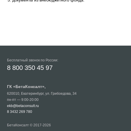
документы из внебюджетного фонда.
Бесплатный звонок по России:
8 800 350 45 97
ГК «
БетаКонсалт
»,
620010
,
Екатеринбург
,
ул. Грибоедова, 34
пн-пт — 9:00-20:00
ekb@betaconsult.ru
8 3432 269 780
БетаКонсалт © 2017-2026