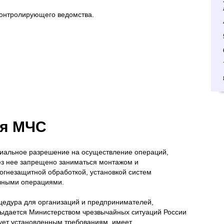
контролирующего ведомства.
ия МЧС
иальное разрешение на осуществление операций,
ез нее запрещено заниматься монтажом и
огнезащитной обработкой, установкой систем
ичными операциями.
цедура для организаций и предпринимателей,
выдается Министерством чрезвычайных ситуаций России
вует установленным требованиям, имеет