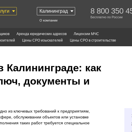
8 800 350 4
слуги
Калининград
Бесплатно по России
О компании
щиков
Аренда юридических адресов
Лицензии МЧС
роителей
Цены СРО изыскателей
Цены СРО в строительстве
 Калининграде: как
люч, документы и
дно из ключевых требований к предприятиям,
сфере, обслуживании объектов или установке
полнения таких работ требуется специальное