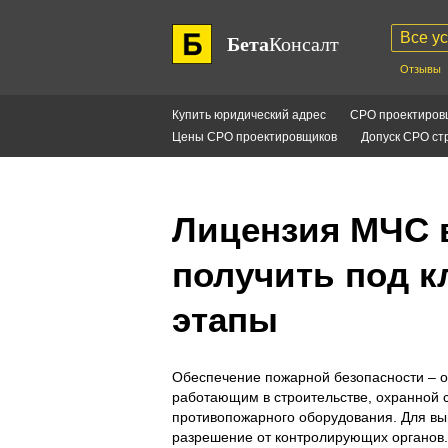
Все у
Бета
Консалт
Отзывы
Купить юридический адрес
СРО проектиров
Цены СРО проектировщиков
Допуск СРО ст
Лицензия МЧС в
получить под к
этапы
Обеспечение пожарной безопасности – о
работающим в строительстве, охранной 
противопожарного оборудования. Для вы
разрешение от контролирующих органов.