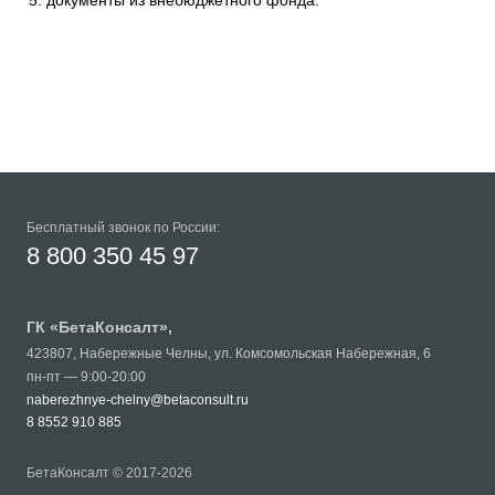
документы из внебюджетного фонда.
Бесплатный звонок по России:
8 800 350 45 97
ГК «
БетаКонсалт
»,
423807
,
Набережные Челны
,
ул. Комсомольская Набережная, 6
пн-пт — 9:00-20:00
naberezhnye-chelny@betaconsult.ru
8 8552 910 885
БетаКонсалт © 2017-2026