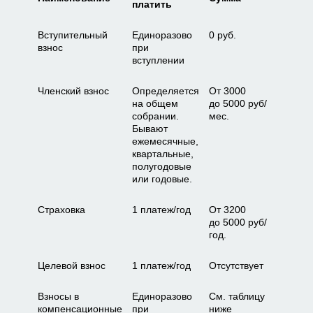
платить
Вступительный
Единоразово
0 руб.
взнос
при
вступлении
Членский взнос
Определяется
От 3000
на общем
до 5000 руб/
собрании.
мес.
Бывают
ежемесячные,
квартальные,
полугодовые
или годовые.
Страховка
1 платеж/год
От 3200
до 5000 руб/
год.
Целевой взнос
1 платеж/год
Отсутствует
Взносы в
Единоразово
См. таблицу
компенсационные
при
ниже