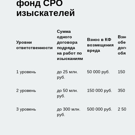
фонд СРО
изыскателей
Сумма
одного
Взнос в
Взнос в КФ
Уровни
договора
обеспе
возмещения
ответственности
подряда
догово
вреда
на работ по
обязат
изысканиям
1 уровень
до 25 млн.
50 000 руб.
150 000 
руб.
2 уровень
до 50 млн.
150 000 руб.
350 000 
руб.
3 уровень
до 300 млн.
500 000 руб.
2 500 00
руб.