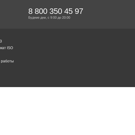
8 800 350 45 97
Будние дни,
с 9:00
до 20:00
З
кат ISO
 работы