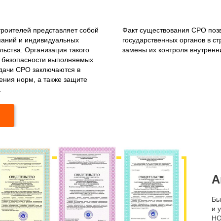
роителей представляет собой
Факт существования СРО позв
паний и индивидуальных
государственных органов в ст
ьства. Организация такого
замены их контроля внутрен
 и безопасности выполняемых
адачи СРО заключаются в
ения норм, а также защите
.
А
Бы
и 
НО