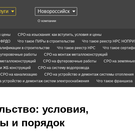
луги
Новороссийск
О компании
и цены
СРО на изыскания: как вступить, условия и цены
С ФРДО
Что такое ПИРы в строительстве
Что такое реестр НРС НОПРИ
валификации в строительстве
Что такое реестр НРС
Что такое сертифи
утеровочные работы
СРО на монтаж металлоконструкций
металлоконструкций
СРО на футеровочные работы
СРО на земляные
и ЖБ конструкций
СРО на систему водопровода
СРО на канализацию
СРО на устройство и демонтаж системы отопления
а устройство и демонтаж систем электроснабжения
Что такое франшиза
льство: условия,
ы и порядок