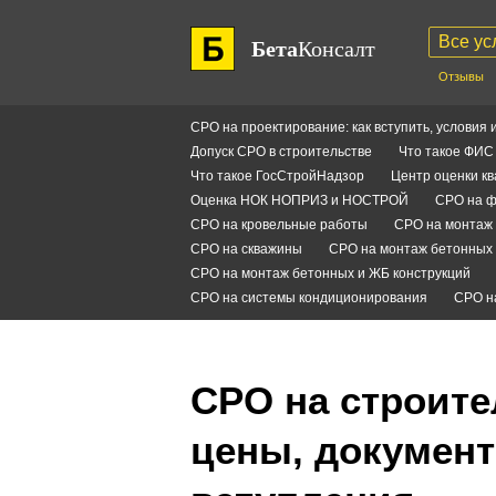
Все ус
Бета
Консалт
Отзывы
СРО на проектирование: как вступить, условия 
Допуск СРО в строительстве
Что такое ФИ
Что такое ГосСтройНадзор
Центр оценки к
Оценка НОК НОПРИЗ и НОСТРОЙ
СРО на ф
СРО на кровельные работы
СРО на монтаж 
СРО на скважины
СРО на монтаж бетонных 
СРО на монтаж бетонных и ЖБ конструкций
СРО на системы кондиционирования
СРО н
СРО на строите
цены, документ