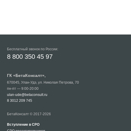
Бесплатный звонок по России:
8 800 350 45 97
ГК «
БетаКонсалт
»,
670045
,
Улан-Удэ
,
ул. Николая Петрова, 70
пн-пт — 9:00-20:00
ulan-ude@betaconsult.ru
8 3012 209 745
БетаКонсалт © 2017-2026
Вступление в СРО