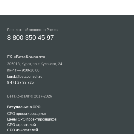
Бесплатный звонок по России:
8 800 350 45 97
ГК «
БетаКонсалт
»,
305018
,
Курск
,
пр-т Кулакова, 24
пн-пт — 9:00-20:00
kursk@betaconsult.ru
8 471 27 33 725
БетаКонсалт © 2017-2026
Вступление в СРО
СРО проектировщиков
Цены СРО проектировщиков
СРО строителей
СРО изыскателей