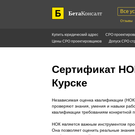
Все ус
Бета
Консалт
Отзывы
Купить юридический адрес
СРО проектиров
Цены СРО проектировщиков
Допуск СРО ст
Сертификат НО
Курске
Независимая оценка квалификации (НОК)
проверяют знания, умения и навыки рабо
квалификации требованиям конкретной 
НОК является важным инструментом про
Она позволяет оценить реальные знания 