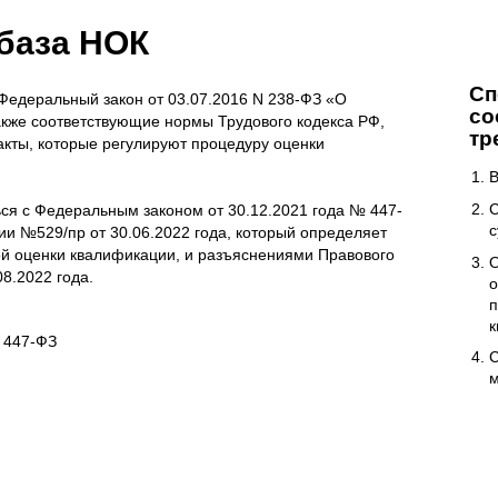
база НОК
Сп
 Федеральный закон от 03.07.2016 N 238-ФЗ «О
со
акже соответствующие нормы Трудового кодекса РФ,
тр
акты, которые регулируют процедуру оценки
В
С
ся с Федеральным законом от 30.12.2021 года № 447-
с
и №529/пр от 30.06.2022 года, который определяет
й оценки квалификации, и разъяснениями Правового
О
8.2022 года.
о
п
к
№ 447-ФЗ
С
м