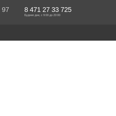
 97
8 471 27 33 725
Будние дни,
с 9:00
до 20:00