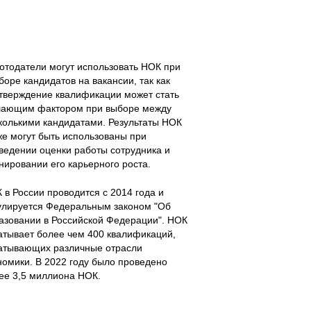
отодатели могут использовать НОК при
боре кандидатов на вакансии, так как
тверждение квалификации может стать
ающим фактором при выборе между
колькими кандидатами. Результаты НОК
же могут быть использованы при
ведении оценки работы сотрудника и
нировании его карьерного роста.
 в России проводится с 2014 года и
улируется Федеральным законом "Об
азовании в Российской Федерации". НОК
атывает более чем 400 квалификаций,
атывающих различные отрасли
номики. В 2022 году было проведено
ее 3,5 миллиона НОК.