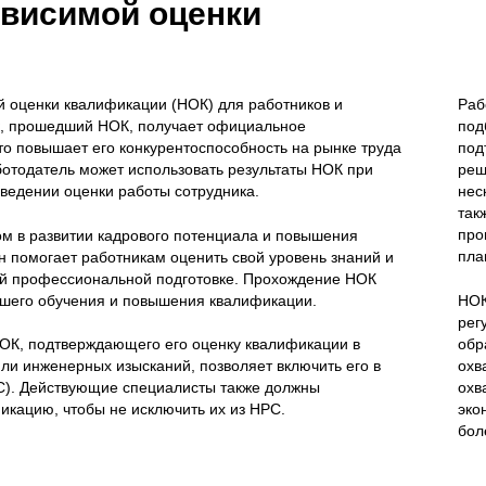
висимой оценки
 оценки квалификации (НОК) для работников и
Раб
к, прошедший НОК, получает официальное
под
то повышает его конкурентоспособность на рынке труда
под
ботодатель может использовать результаты НОК при
реш
ведении оценки работы сотрудника.
нес
так
про
м в развитии кадрового потенциала и повышения
пла
 помогает работникам оценить свой уровень знаний и
оей профессиональной подготовке. Прохождение НОК
йшего обучения и повышения квалификации.
НОК
рег
обр
ОК, подтверждающего его оценку квалификации в
охв
или инженерных изысканий, позволяет включить его в
охв
С). Действующие специалисты также должны
эко
икацию, чтобы не исключить их из НРС.
бол