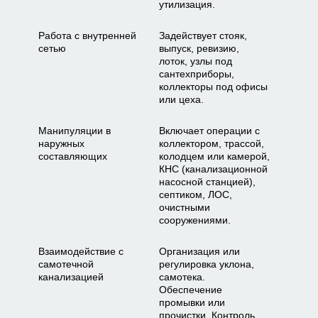
утилизация.
Работа с внутренней
Задействует стояк,
сетью
выпуск, ревизию,
лоток, узлы под
сантехприборы,
коллекторы под офисы
или цеха.
Манипуляции в
Включает операции с
наружных
коллектором, трассой,
составляющих
колодцем или камерой,
КНС (канализационной
насосной станцией),
септиком, ЛОС,
очистными
сооружениями.
Взаимодействие с
Организация или
самотечной
регулировка уклона,
канализацией
самотека.
Обеспечение
промывки или
прочистки. Контроль