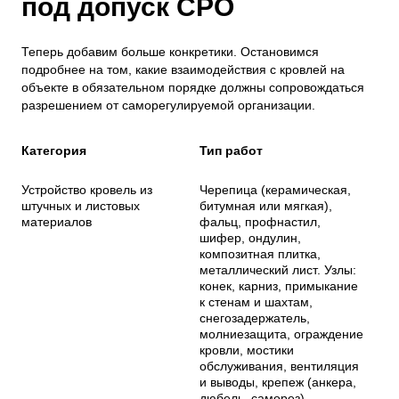
под допуск СРО
Теперь добавим больше конкретики. Остановимся
подробнее на том, какие взаимодействия с кровлей на
объекте в обязательном порядке должны сопровождаться
разрешением от саморегулируемой организации.
Категория
Тип работ
Устройство кровель из
Черепица (керамическая,
штучных и листовых
битумная или мягкая),
материалов
фальц, профнастил,
шифер, ондулин,
композитная плитка,
металлический лист. Узлы:
конек, карниз, примыкание
к стенам и шахтам,
снегозадержатель,
молниезащита, ограждение
кровли, мостики
обслуживания, вентиляция
и выводы, крепеж (анкера,
дюбель, саморез).