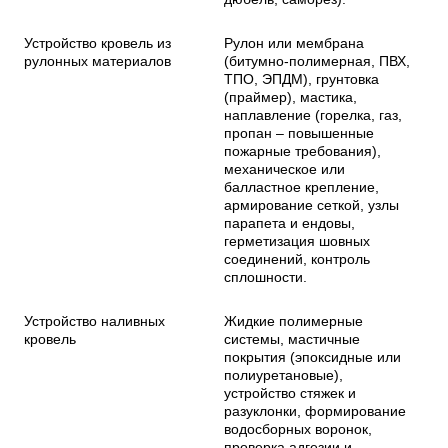
Устройство кровель из
Рулон или мембрана
рулонных материалов
(битумно-полимерная, ПВХ,
ТПО, ЭПДМ), грунтовка
(праймер), мастика,
наплавление (горелка, газ,
пропан – повышенные
пожарные требования),
механическое или
балластное крепление,
армирование сеткой, узлы
парапета и ендовы,
герметизация шовных
соединений, контроль
сплошности.
Устройство наливных
Жидкие полимерные
кровель
системы, мастичные
покрытия (эпоксидные или
полиуретановые),
устройство стяжек и
разуклонки, формирование
водосборных воронок,
проверка адгезии и