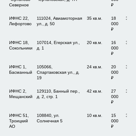
Северное
₽
ИФНС 22,
111024, Авиамоторная
35 кв.м.
18
Зака
Лефортово
ул., д. 50
000
₽
ИФНС 18,
107014, Егерская ул.,
20 кв.м.
16
Зака
Сокольники
д. 1
000
₽
ИФНС 1,
105066,
24 кв.м.
20
Зака
Басманный
Спартаковская ул., д.
000
19
₽
ИФНС 2,
129110, Банный пер.,
42 кв.м.
27
Зака
Мещанский
д. 2, стр. 1
000
₽
ИФНС 51,
108840, ул.
10 кв.м.
15
Зака
Троицкий
Солнечная 5
000
АО
₽