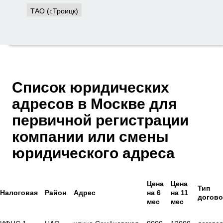
ТАО (г.Троицк)
Список юридических
адресов в Москве для
первичной регистрации
компании или смены
юридического адреса
Цена
Цена
Тип
Налоговая
Район
Адрес
на 6
на 11
догово
мес
мес