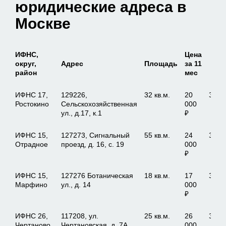
юридические адреса в
Москве
ИФНС,
Цена
округ,
Адрес
Площадь
за 11
район
мес
ИФНС 17,
129226,
32 кв.м.
20
Зака
Ростокино
Сельскохозяйственная
000
ул., д.17, к.1
₽
ИФНС 15,
127273, Сигнальный
55 кв.м.
24
Зака
Отрадное
проезд, д. 16, с. 19
000
₽
ИФНС 15,
127276 Ботаническая
18 кв.м.
17
Зака
Марфино
ул., д. 14
000
₽
ИФНС 26,
117208, ул.
25 кв.м.
26
Зака
Чертаново
Чертановская, д. 7А
000