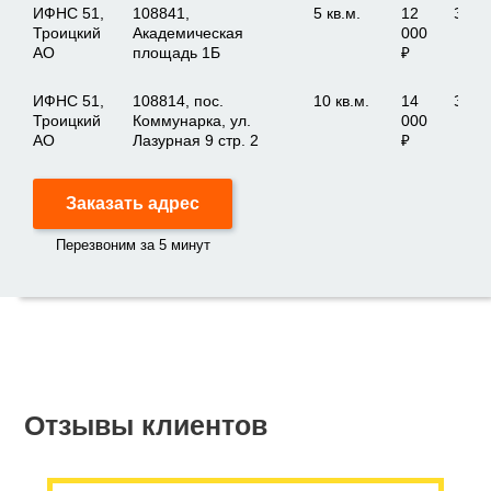
ИФНС 51,
108841,
5 кв.м.
12
Зака
Троицкий
Академическая
000
АО
площадь 1Б
₽
ИФНС 51,
108814, пос.
10 кв.м.
14
Зака
Троицкий
Коммунарка, ул.
000
АО
Лазурная 9 стр. 2
₽
Заказать адрес
Перезвоним за 5 минут
Отзывы клиентов