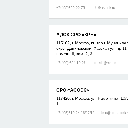
+7(495)369-00-75
info@asgink.ru
АДСК СРО «КРБ»
115162, г. Москва, вн.тер.г. Муницип
округ Даниловский, Хавская ул., д. 11,
помещ. II, ком. 2, 3
+7(499) 624-10-06
sro-krb@mail.ru
СРО «АСОЭК»
117420, г. Москва, ул. Намёткина, 10А
1
+7(495)510-24-16/17/18
info@sro-asoek.