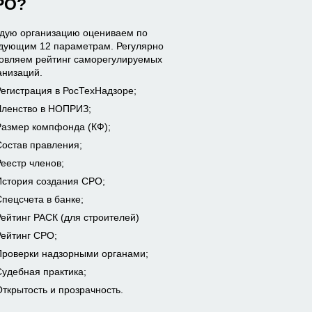
РО?
дую организацию оцениваем по
дующим 12 параметрам. Регулярно
овляем рейтинг саморегулируемых
анизаций.
егистрация в РосТехНадзоре;
Членство в НОПРИЗ;
Размер компфонда (КФ);
остав правления;
еестр членов;
История создания СРО;
пецсчета в банке;
Рейтинг РАСК
(для строителей)
Рейтинг СРО;
Проверки надзорными органами;
удебная практика;
ткрытость и прозрачность.