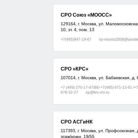
СРО Союз «МООСС»
129164, г. Москва, ул. Маломосковская
10, эт. 4, пом. 13
+7(495)947-19-67
np-mooss2008@yande
СРО «КРС»
107014, г. Москва, ул. Бабаевская, д. 
+7 (499) 270-17-87/86/ +7(495) 671-13-61 /+7
678-32-27
np@krs-sro.ru
СРО АСГиНК
117393, г. Москва, ул. Профсоюзная, д
этаж/комн. 19/55