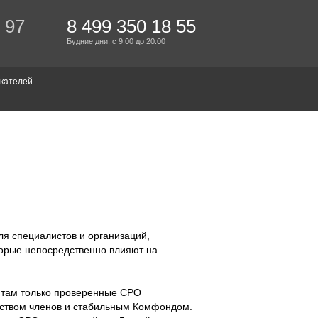
 97
8 499 350 18 55
Будние дни,
с 9:00
до 20:00
кателей
ля специалистов и организаций,
орые непосредственно влияют на
там только проверенные СРО
еством членов и стабильным Комфондом.