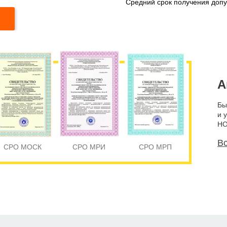
Средний срок получения доп
А
Бы
и 
НО
Вс
СРО МОСК
СРО МРИ
СРО МРП