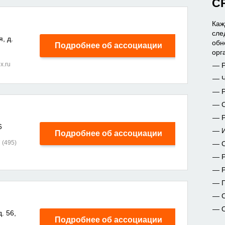
С
Каж
сле
, д.
обн
Подробнее об ассоциации
орг
x.ru
Р
С
Р
6
Подробнее об ассоциации
 (495)
С
С
О
. 56,
Подробнее об ассоциации