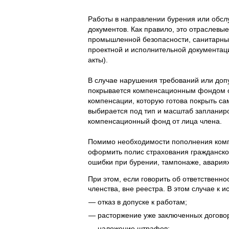
Работы в направлении бурения или обсл
документов. Как правило, это отраслевы
промышленной безопасности, санитарные
проектной и исполнительной документаци
акты).
В случае нарушения требований или доп
покрывается компенсационным фондом о
компенсации, которую готова покрыть са
выбирается под тип и масштаб запланир
компенсационный фонд от лица члена.
Помимо необходимости пополнения комп
оформить полис страхования гражданской
ошибки при бурении, тампонаже, авариях
При этом, если говорить об ответственно
членства, вне реестра. В этом случае к
отказ в допуске к работам;
расторжение уже заключенных договоро
наложение штрафов;