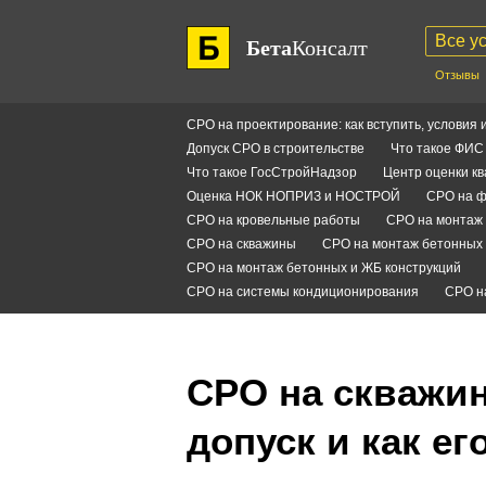
Все у
Бета
Консалт
Отзывы
СРО на проектирование: как вступить, условия 
Допуск СРО в строительстве
Что такое ФИ
Что такое ГосСтройНадзор
Центр оценки к
Оценка НОК НОПРИЗ и НОСТРОЙ
СРО на ф
СРО на кровельные работы
СРО на монтаж 
СРО на скважины
СРО на монтаж бетонных 
СРО на монтаж бетонных и ЖБ конструкций
СРО на системы кондиционирования
СРО н
СРО на скважин
допуск и как е