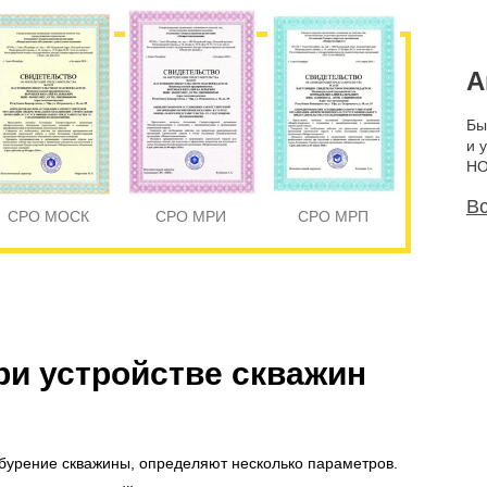
А
Бы
и 
НО
Вс
СРО МОСК
СРО МРИ
СРО МРП
ри устройстве скважин
 бурение скважины, определяют несколько параметров.