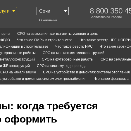
8 800 350 4
слуги
Сочи
Бесплатно по России
О компании
и цены
СРО на изыскания: как вступить, условия и цены
С ФРДО
Что такое ПИРы в строительстве
Что такое реестр НРС НОПРИ
валификации в строительстве
Что такое реестр НРС
Что такое сертифи
утеровочные работы
СРО на монтаж металлоконструкций
металлоконструкций
СРО на футеровочные работы
СРО на земляные
и ЖБ конструкций
СРО на систему водопровода
СРО на канализацию
СРО на устройство и демонтаж системы отопления
а устройство и демонтаж систем электроснабжения
Что такое франшиза
ы: когда требуется
го оформить