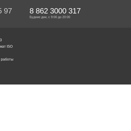
5 97
8 862 3000 317
Будние дни,
с 9:00
до 20:00
З
кат ISO
 работы