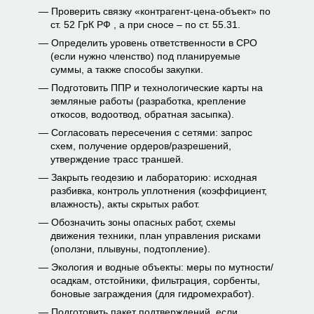
Проверить связку «контрагент-цена-объект» по
ст. 52 ГрК РФ , а при сносе – по ст. 55.31.
Определить уровень ответственности в СРО
(если нужно членство) под планируемые
суммы, а также способы закупки.
Подготовить ППР и технологические карты на
земляные работы (разработка, крепление
откосов, водоотвод, обратная засыпка).
Согласовать пересечения с сетями: запрос
схем, получение ордеров/разрешений,
утверждение трасс траншей.
Закрыть геодезию и лабораторию: исходная
разбивка, контроль уплотнения (коэффициент,
влажность), акты скрытых работ.
Обозначить зоны опасных работ, схемы
движения техники, план управления рисками
(оползни, плывуны, подтопление).
Экология и водные объекты: меры по мутности/
осадкам, отстойники, фильтрация, сорбенты,
боновые заграждения (для гидромехработ).
Подготовить пакет подтверждений, если