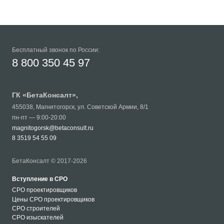
Бесплатный звонок по России:
8 800 350 45 97
ГК «
БетаКонсалт
»,
455038
,
Магнитогорск
,
ул. Советской Армии, 8/1
пн-пт — 9:00-20:00
magnitogorsk@betaconsult.ru
8 3519 54 55 09
БетаКонсалт © 2017-2026
Вступление в СРО
СРО проектировщиков
Цены СРО проектировщиков
СРО строителей
СРО изыскателей