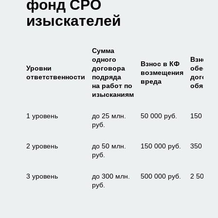
фонд СРО
изыскателей
Сумма
одного
Взнос в
Взнос в КФ
Уровни
договора
обеспе
возмещения
ответственности
подряда
догово
вреда
на работ по
обязат
изысканиям
1 уровень
до 25 млн.
50 000 руб.
150 000 
руб.
2 уровень
до 50 млн.
150 000 руб.
350 000 
руб.
3 уровень
до 300 млн.
500 000 руб.
2 500 00
руб.