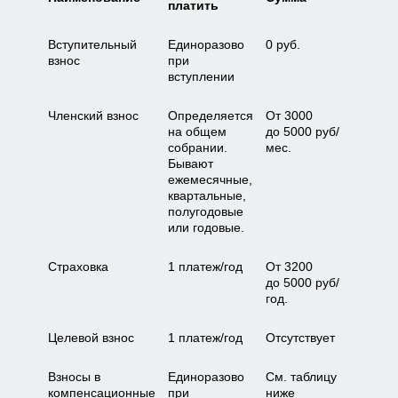
платить
Вступительный
Единоразово
0 руб.
взнос
при
вступлении
Членский взнос
Определяется
От 3000
на общем
до 5000 руб/
собрании.
мес.
Бывают
ежемесячные,
квартальные,
полугодовые
или годовые.
Страховка
1 платеж/год
От 3200
до 5000 руб/
год.
Целевой взнос
1 платеж/год
Отсутствует
Взносы в
Единоразово
См. таблицу
компенсационные
при
ниже