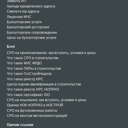
Закрыть ИП
Аренда юридического адреса
Сменита юр адреса
Лицензии МЧС
Бухгалтерские услуги
Бухгалтерский аутсорсинг
Бухгалтерское сопровождение
Цены на бухгалтерские услуги
Блог
СРО на проектирование: как вступить, условия и цены
Что такое СРО в строительстве
Что такое ФИС ФРДО
Что такое ПИРы в строительстве
Что такое ГосСтройНадзор
Что такое реестр НРС
Центр оценки квалификации в строительстве
Что такое реестр НРС НОПРИЗ
Что такое сертификат ISO
СРО на изыскания: как вступить, условия и цены
Оценка НОК НОПРИЗ и НОСТРОЙ
СРО на футеровочные работы
СРО на монтаж металлоконструкций
СРО на кровельные работы
Прочие ссылки
СРО на монтаж металлоконструкций