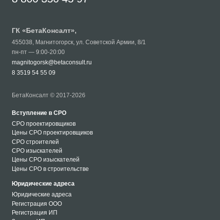
ГК «
БетаКонсалт
»,
455038
,
Магнитогорск
,
ул. Советской Армии, 8/1
пн-пт — 9:00-20:00
magnitogorsk@betaconsult.ru
8 3519 54 55 09
БетаКонсалт © 2017-2026
Вступление в СРО
СРО проектировщиков
Цены СРО проектировщиков
СРО строителей
СРО изыскателей
Цены СРО изыскателей
Цены СРО в строительстве
Юридические адреса
Юридические адреса
Регистрация ООО
Регистрация ИП