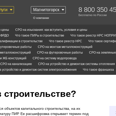
8 800 350 4
луги
Магнитогорск
Бесплатно по России
О компании
и цены
СРО на изыскания: как вступить, условия и цены
С ФРДО
Что такое ПИРы в строительстве
Что такое реестр НРС НОПРИ
валификации в строительстве
Что такое реестр НРС
Что такое сертифи
утеровочные работы
СРО на монтаж металлоконструкций
металлоконструкций
СРО на футеровочные работы
СРО на земляные
и ЖБ конструкций
СРО на систему водопровода
СРО на канализацию
СРО на устройство и демонтаж системы отопления
а устройство и демонтаж систем электроснабжения
Что такое франшиза
в строительстве?
 объектов капитального строительства, на их
виатуру ПИР. Ее расшифровка открывает термин под