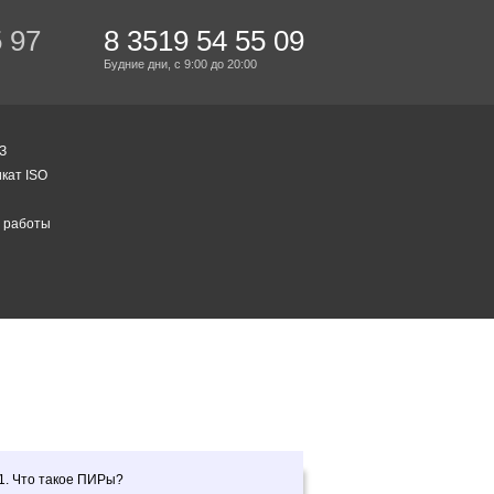
5 97
8 3519 54 55 09
Будние дни,
с 9:00
до 20:00
З
кат ISO
 работы
1. Что такое ПИРы?