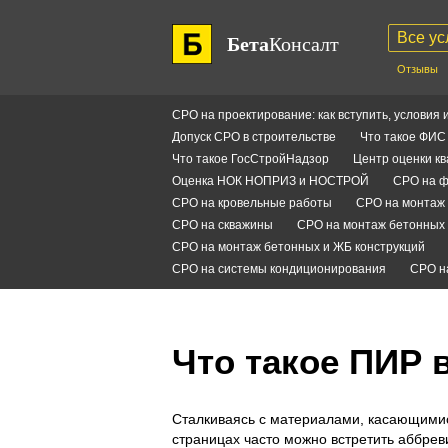
Все ус
Бета
Консалт
Отзывы
СРО на проектирование: как вступить, условия 
Допуск СРО в строительстве
Что такое ФИ
Что такое ГосСтройНадзор
Центр оценки к
Оценка НОК НОПРИЗ и НОСТРОЙ
СРО на ф
СРО на кровельные работы
СРО на монтаж 
СРО на скважины
СРО на монтаж бетонных 
СРО на монтаж бетонных и ЖБ конструкций
СРО на системы кондиционирования
СРО н
Что такое ПИР 
Сталкиваясь с материалами, касающимися
страницах часто можно встретить аббре