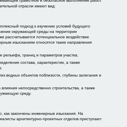
чивающей грамотное и безопасное выполнение работ.
ительной отрасли имеют вид:
мплексный подход к изучению условий будущего
учение окружающей среды на территории
кже рассчитывается потенциальное воздействие
нерным изысканиям относятся такие направления
е рельефа, границ и параметров участка;
еделение состава, характеристик, а также
;
лиз водных объектов поблизости, глубины залегания и
а влияния непосредственно строительства, а также
кружающую среду.
го, как закончены инженерные изыскания. На
иалисты архитектурно-проектных отделов приступают