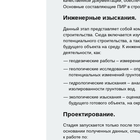
качественной документации, обеспе
Основные составляющие ПИР в стро
Инженерные изыскания.
Данный этап представляет собой ко
строительства. Сюда включается из
потенциального строительства, а та
будущего объекта на среду. К инже
деятельности, как:
геодезические работы – измерени
геологические исследования – опр
потенциальных изменений грунтов
гидрологические изыскания – ана
изолированности грунтовых вод.
экологические изыскания – оценк
будущего готового объекта, на о
Проектирование.
Стадия запускается только после то
основании полученных данных, спец
к работе по: