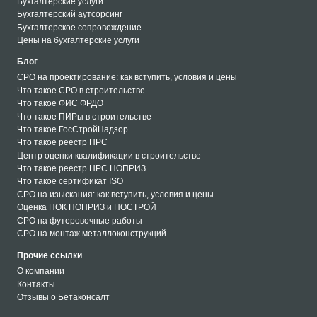
Бухгалтерские услуги
Бухгалтерский аутсорсинг
Бухгалтерское сопровождение
Цены на бухгалтерские услуги
Блог
СРО на проектирование: как вступить, условия и цены
Что такое СРО в строительстве
Что такое ФИС ФРДО
Что такое ПИРы в строительстве
Что такое ГосСтройНадзор
Что такое реестр НРС
Центр оценки квалификации в строительстве
Что такое реестр НРС НОПРИЗ
Что такое сертификат ISO
СРО на изыскания: как вступить, условия и цены
Оценка НОК НОПРИЗ и НОСТРОЙ
СРО на футеровочные работы
СРО на монтаж металлоконструкций
СРО на кровельные работы
Прочие ссылки
СРО на монтаж металлоконструкций
О компании
СРО на футеровочные работы
Контакты
СРО на земляные работы
Отзывы о Бетаконсалт
СРО на скважины
СРО на монтаж бетонных и ЖБ конструкций