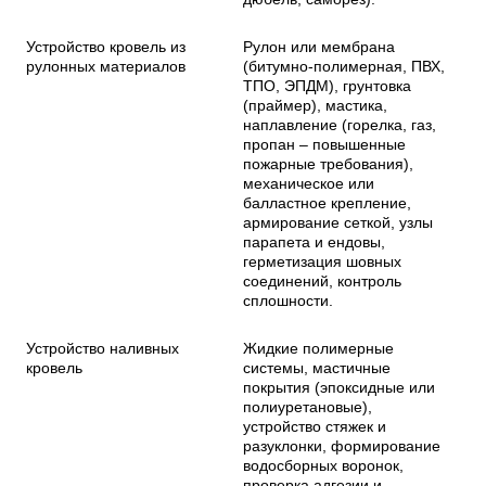
Устройство кровель из
Рулон или мембрана
рулонных материалов
(битумно-полимерная, ПВХ,
ТПО, ЭПДМ), грунтовка
(праймер), мастика,
наплавление (горелка, газ,
пропан – повышенные
пожарные требования),
механическое или
балластное крепление,
армирование сеткой, узлы
парапета и ендовы,
герметизация шовных
соединений, контроль
сплошности.
Устройство наливных
Жидкие полимерные
кровель
системы, мастичные
покрытия (эпоксидные или
полиуретановые),
устройство стяжек и
разуклонки, формирование
водосборных воронок,
проверка адгезии и