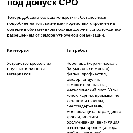
под допуск СРО
Теперь добавим больше конкретики. Остановимся
подробнее на том, какие взаимодействия с кровлей на
объекте в обязательном порядке должны сопровождаться
разрешением от саморегулируемой организации.
Категория
Тип работ
Устройство кровель из
Черепица (керамическая,
штучных и листовых
битумная или мягкая),
материалов
фальц, профнастил,
шифер, ондулин,
композитная плитка,
металлический лист. Узлы:
конек, карниз, примыкание
к стенам и шахтам,
снегозадержатель,
молниезащита, ограждение
кровли, мостики
обслуживания, вентиляция
и выводы, крепеж (анкера,
дюбель, саморез).