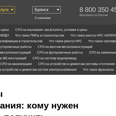
8 800 350 4
слуги
Брянск
Бесплатно по России
О компании
и цены
СРО на изыскания: как вступить, условия и цены
С ФРДО
Что такое ПИРы в строительстве
Что такое реестр НРС НОПРИ
валификации в строительстве
Что такое реестр НРС
Что такое сертифи
утеровочные работы
СРО на монтаж металлоконструкций
металлоконструкций
СРО на футеровочные работы
СРО на земляные
и ЖБ конструкций
СРО на систему водопровода
СРО на канализацию
СРО на устройство и демонтаж системы отопления
а устройство и демонтаж систем электроснабжения
Что такое франшиза
ы
ания: кому нужен