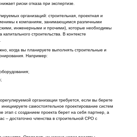
снижает риски отказа при экспертизе.
лируемых организаций: строительная, проектная и
именимы к компаниям, занимающимся различными
ескими, инженерными и прочими), которые необходимы
 капитального строительства. В контексте
.
жно, когда вы планируете выполнять строительные и
онирования. Например:
 оборудования;
;
орегулируемой организации требуется, если вы берете
но, инициируете самостоятельное проектирование систем
е этап с созданием проекта берет на себя партнер, а
ас – достаточно членства в строительной СРО с
 членства. Отследить их можно через реестры