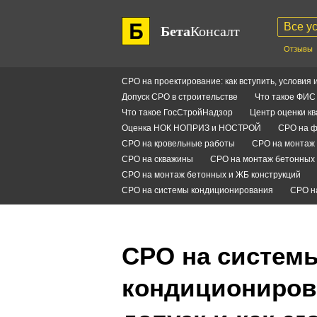
Все у
Бета
Консалт
Отзывы
СРО на проектирование: как вступить, условия 
Допуск СРО в строительстве
Что такое ФИ
Что такое ГосСтройНадзор
Центр оценки к
Оценка НОК НОПРИЗ и НОСТРОЙ
СРО на ф
СРО на кровельные работы
СРО на монтаж 
СРО на скважины
СРО на монтаж бетонных 
СРО на монтаж бетонных и ЖБ конструкций
СРО на системы кондиционирования
СРО н
СРО на систем
кондициониров