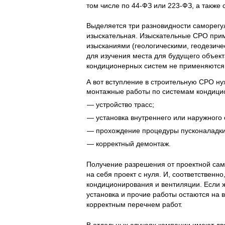
том числе по 44-ФЗ или 223-ФЗ, а также 
Выделяется три разновидности саморегу
изыскательная. Изыскательные СРО пр
изысканиями (геологическими, геодезич
для изучения места для будущего объекта
кондиционерных систем не применяются
А вот вступление в строительную СРО ну
монтажные работы по системам кондици
устройство трасс;
установка внутреннего или наружного
прохождение процедуры пусконаладки
корректный демонтаж.
Получение разрешения от проектной сам
на себя проект с нуля. И, соответствен
кондиционирования и вентиляции. Если ж
установка и прочие работы остаются на в
корректным перечнем работ.
В отдельных случаях компании имеют два