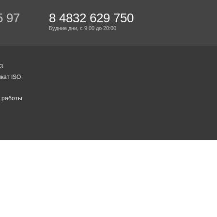
5 97
8 4832 629 750
Будние дни,
с 9:00
до 20:00
З
кат ISO
 работы