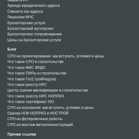
Аренда юридического адреса
Сменита юр адреса
Лицензии МЧС
Бухгалтерские услуги
Бухгалтерский аутсорсинг
Бухгалтерское сопровождение
Цены на бухгалтерские услуги
Блог
СРО на проектирование: как вступить, условия и цены
Что такое СРО в строительстве
Что такое ФИС ФРДО
Что такое ПИРы в строительстве
Что такое ГосСтройНадзор
Что такое реестр НРС
Центр оценки квалификации в строительстве
Что такое реестр НРС НОПРИЗ
Что такое сертификат ISO
СРО на изыскания: как вступить, условия и цены
Оценка НОК НОПРИЗ и НОСТРОЙ
СРО на футеровочные работы
СРО на монтаж металлоконструкций
СРО на кровельные работы
Прочие ссылки
СРО на монтаж металлоконструкций