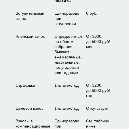
платить
Вступительный
Единоразово
0 руб.
взнос
при
вступлении
Членский взнос
Определяется
От 3000
на общем
до 5000 руб/
собрании.
мес.
Бывают
ежемесячные,
квартальные,
полугодовые
или годовые.
Страховка
1 платеж/год
От 3200
до 5000 руб/
год.
Целевой взнос
1 платеж/год
Отсутствует
Взносы в
Единоразово
См. таблицу
компенсационные
при
ниже